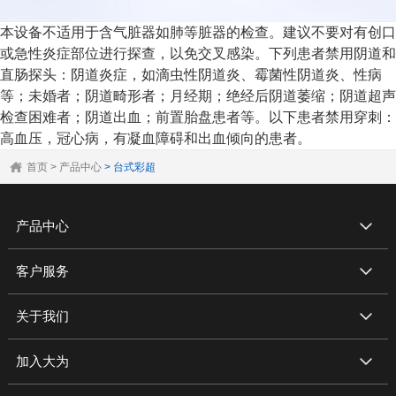
本设备不适用于含气脏器如肺等脏器的检查。建议不要对有创口
或急性炎症部位进行探查，以免交叉感染。下列患者禁用阴道和
直肠探头：阴道炎症，如滴虫性阴道炎、霉菌性阴道炎、性病
等；未婚者；阴道畸形者；月经期；绝经后阴道萎缩；阴道超声
检查困难者；阴道出血；前置胎盘患者等。以下患者禁用穿刺：
高血压，冠心病，有凝血障碍和出血倾向的患者。
首页
> 产品中心
> 台式彩超
产品中心
客户服务
关于我们
加入大为