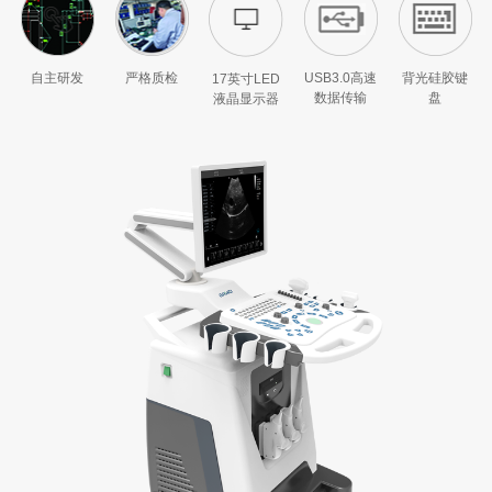
自主研发
严格质检
USB3.0高速
背光硅胶键
17英寸LED
数据传输
盘
液晶显示器