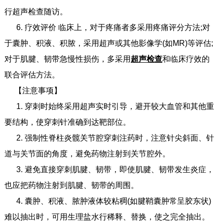
行超声检查随访。
6. 疗效评价 临床上，对于疼痛者多采用疼痛评分方法;对
于囊肿、积液、积脓，采用超声或其他影像学(如MR)等评估;
对于肌腱、韧带急慢性损伤，多采用
超声检查
和临床疗效的
联合评估方法。
【注意事项】
1. 穿刺时始终采用超声实时引导，避开较大血管和其他重
要结构，使穿刺针准确到达靶部位。
2. 强制性脊柱炎髋关节腔穿刺注药时，注意针尖斜面、针
道与关节面的角度，避免药物注射到关节腔外。
3. 避免直接穿刺肌腱、韧带，即使肌腱、韧带发生炎症，
也应把药物注射到肌腱、韧带的周围。
4. 囊肿、积液、脓肿液体较粘稠(如腱鞘囊肿常呈胶东状)
难以抽出时，可用生理盐水行稀释、替换，使之完全抽出。