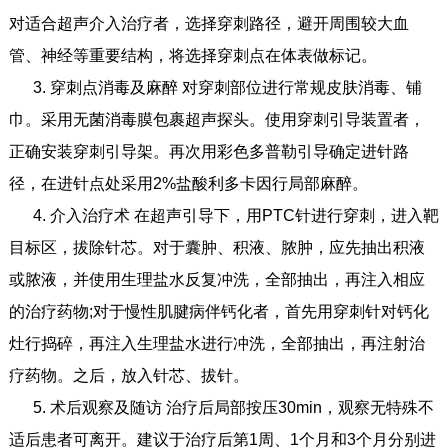
对适合超声介入治疗者，选择穿刺路径，避开周围较大血
管、神经等重要结构，将选择穿刺点在体表做标记。
3. 穿刺点消毒及麻醉 对穿刺部位进行常规皮肤消毒、铺
巾。采用无菌消毒膜包裹超声探头。使用穿刺引导装置者，
正确安装穿刺引导架。再次用彩色多普勒引导确定进针路
径，在进针点处采用2%盐酸利多卡因行局部麻醉。
4. 介入治疗术 在超声引导下，用PTC针进行穿刺，进入靶
目标区，拔除针芯。对于囊肿、积液、脓肿，应先抽出积液
或脓液，并使用生理盐水反复冲洗，全部抽出，再注入相应
的治疗药物;对于慢性肌腱病伴钙化者，首先用穿刺针对钙化
灶行捣碎，再注入生理盐水进行冲洗，全部抽出，再注射治
疗药物。之后，放入针芯、拔针。
5. 术后观察及随访 治疗后局部按压30min，观察无特殊不
适后患者可离开。建议于治疗后第1周、1个月和3个月分别进