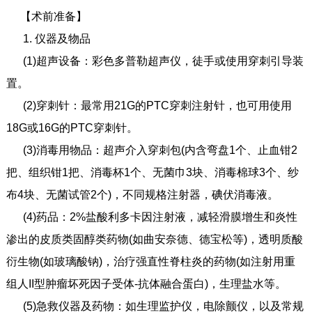
【术前准备】
1. 仪器及物品
(1)超声设备：彩色多普勒超声仪，徒手或使用穿刺引导装
置。
(2)穿刺针：最常用21G的PTC穿刺注射针，也可用使用
18G或16G的PTC穿刺针。
(3)消毒用物品：超声介入穿刺包(内含弯盘1个、止血钳2
把、组织钳1把、消毒杯1个、无菌巾3块、消毒棉球3个、纱
布4块、无菌试管2个)，不同规格注射器，碘伏消毒液。
(4)药品：2%盐酸利多卡因注射液，减轻滑膜增生和炎性
渗出的皮质类固醇类药物(如曲安奈德、德宝松等)，透明质酸
衍生物(如玻璃酸钠)，治疗强直性脊柱炎的药物(如注射用重
组人II型肿瘤坏死因子受体-抗体融合蛋白)，生理盐水等。
(5)急救仪器及药物：如生理监护仪，电除颤仪，以及常规