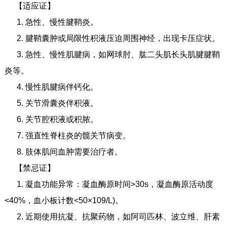
【适应证】
1. 急性、慢性腱鞘炎。
2. 腱鞘囊肿或局限性积液压迫周围神经，出现卡压症状。
3. 急性、慢性肌腱病，如网球肘、肱二头肌长头肌腱腱鞘
炎等。
4. 慢性肌腱病伴钙化。
5. 关节滑囊炎伴积液。
6. 关节腔积液或积脓。
7. 强直性脊柱炎的髋关节病变。
8. 肢体肌间血肿需要治疗者。
【禁忌证】
1. 凝血功能异常：凝血酶原时间>30s，凝血酶原活动度
<40%，血小板计数<50×109/L)。
2. 近期使用抗凝、抗聚药物，如阿司匹林、波立维、肝素